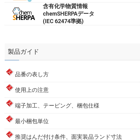
含有化学物質情報
chemSHERPAデータ
(IEC 62474準拠)
製品ガイド
品番の表し方
使用上の注意
端子加工、テーピング、梱包仕様
最小梱包単位
推奨はんだ付け条件、面実装品ランド寸法