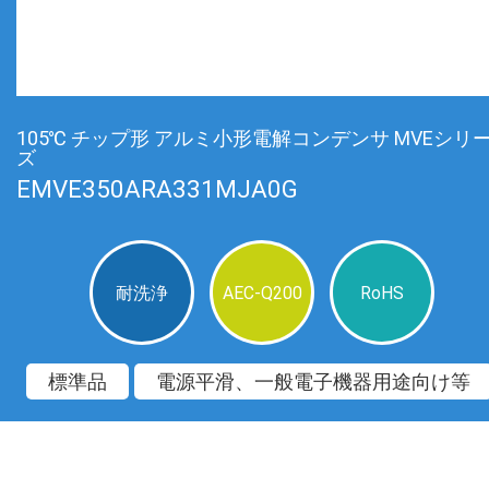
105℃ チップ形 アルミ小形電解コンデンサ MVEシリ
ズ
EMVE350ARA331MJA0G
耐洗浄
AEC-Q200
RoHS
標準品
電源平滑、一般電子機器用途向け等