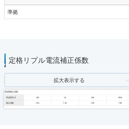
準拠
定格リプル電流補正係数
拡大表示する
周波数補正係数
周波数 [Hz]
120
1k
10k
100k
補正係数
1.00
1.30
1.40
1.50