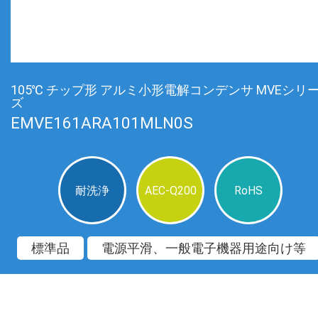
105℃ チップ形 アルミ小形電解コンデンサ MVEシリ
ズ
EMVE161ARA101MLN0S
耐洗浄
AEC-Q200
RoHS
標準品
電源平滑、一般電子機器用途向け等