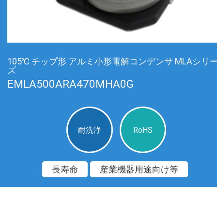
105℃ チップ形 アルミ小形電解コンデンサ MLAシリ
ズ
EMLA500ARA470MHA0G
耐洗浄
RoHS
長寿命
産業機器用途向け等