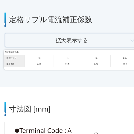
定格リプル電流補正係数
拡大表示する
周波数補正係数
周波数 [Hz]
120
1k
10k
100k
補正係数
0.40
0.75
0.90
1.00
寸法図 [mm]