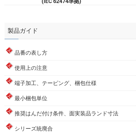
(IEC 62474準拠)
製品ガイド
品番の表し方
使用上の注意
端子加工、テーピング、梱包仕様
最小梱包単位
推奨はんだ付け条件、面実装品ランド寸法
シリーズ統廃合