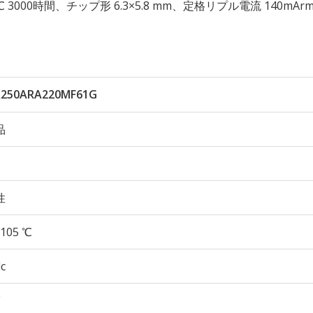
105℃ 3000時間、チップ形 6.3×5.8 mm、定格リプル電流 140mA
250ARA220MF61G
品
性
105 ℃
c