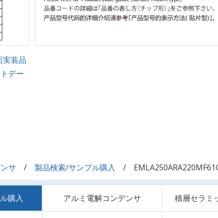
面実装品
ントデー
デンサ
製品検索/サンプル購入
EMLA250ARA220MF61
プル購入
アルミ電解コンデンサ
積層セラミ