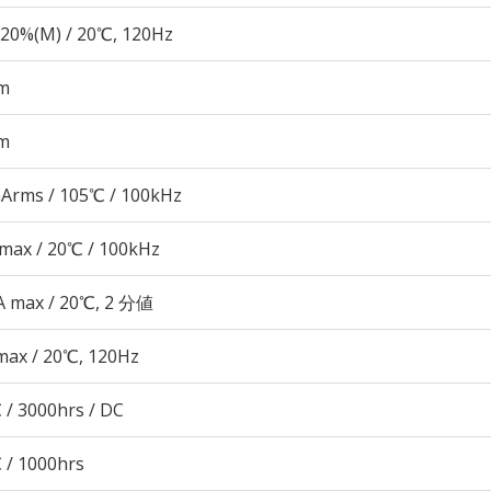
20%(M) / 20℃, 120Hz
m
m
Arms / 105℃ / 100kHz
 max / 20℃ / 100kHz
μA max / 20℃, 2 分値
max / 20℃, 120Hz
 / 3000hrs / DC
 / 1000hrs