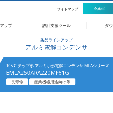
企業/IR
サイトマップ
アップ
設計支援ツール
ダウ
製品ラインアップ
アルミ電解コンデンサ
105℃ チップ形 アルミ小形電解コンデンサ MLAシリーズ
EMLA250ARA220MF61G
長寿命
産業機器用途向け等