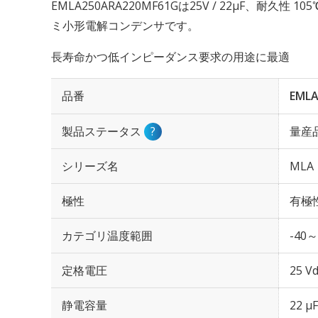
EMLA250ARA220MF61Gは25V / 22µF、耐久性 
ミ小形電解コンデンサです。
長寿命かつ低インピーダンス要求の用途に最適
品番
EMLA
製品ステータス
?
量産
シリーズ名
MLA
極性
有極
カテゴリ温度範囲
-40～
定格電圧
25 Vd
静電容量
22 µF