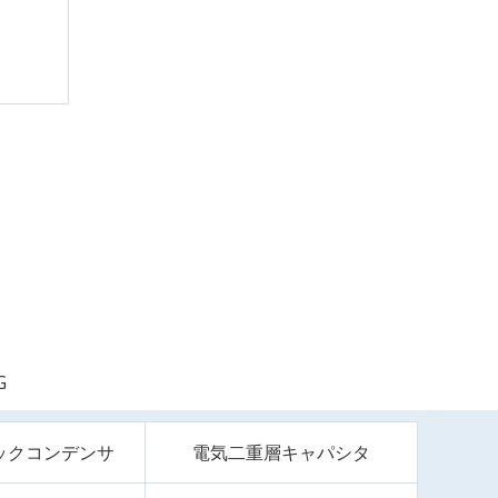
G
ックコンデンサ
電気二重層キャパシタ