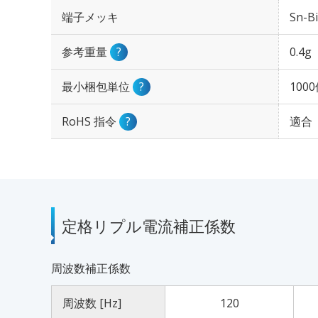
端子メッキ
Sn-Bi
参考重量
?
0.4g
最小梱包単位
?
100
RoHS 指令
?
適合
定格リプル電流補正係数
周波数補正係数
周波数 [Hz]
120