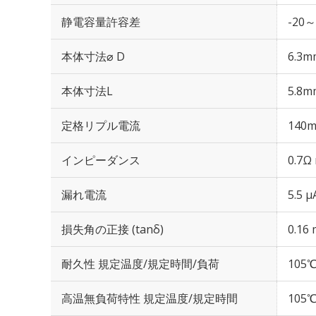
静電容量許容差
-20～
本体寸法⌀ D
6.3m
本体寸法L
5.8m
定格リプル電流
140m
インピーダンス
0.7Ω
漏れ電流
5.5 
損失角の正接 (tanδ)
0.16 
耐久性 規定温度/規定時間/負荷
105℃
高温無負荷特性 規定温度/規定時間
105℃