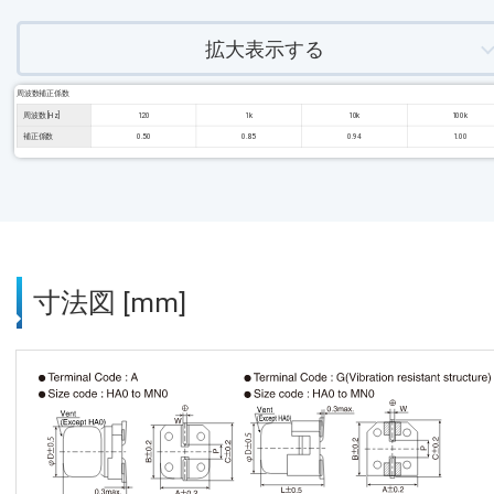
拡大表示する
周波数補正係数
周波数 [Hz]
120
1k
10k
100k
補正係数
0.50
0.85
0.94
1.00
寸法図 [mm]