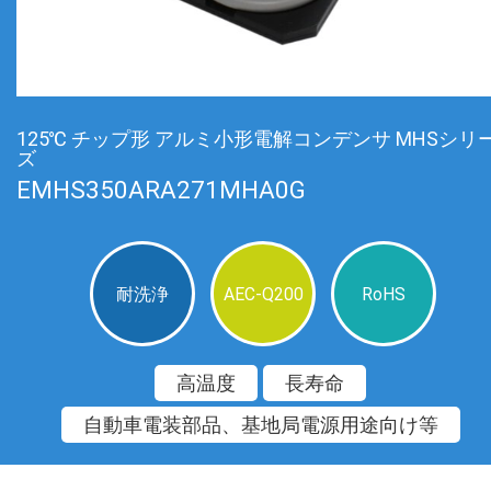
125℃ チップ形 アルミ小形電解コンデンサ MHSシリ
ズ
EMHS350ARA271MHA0G
耐洗浄
AEC-Q200
RoHS
高温度
長寿命
自動車電装部品、基地局電源用途向け等