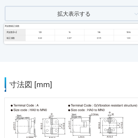
拡大表示する
周波数補正係数
周波数 [Hz]
120
1k
10k
100k
補正係数
0.60
0.87
0.95
1.00
寸法図 [mm]