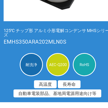
125℃ チップ形 アルミ小形電解コンデンサ MHSシリ
ズ
EMHS350ARA202MLN0S
耐洗浄
AEC-Q200
RoHS
高温度
長寿命
自動車電装部品、基地局電源用途向け等