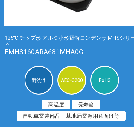
125℃ チップ形 アルミ小形電解コンデンサ MHSシリ
ズ
EMHS160ARA681MHA0G
耐洗浄
AEC-Q200
RoHS
高温度
長寿命
自動車電装部品、基地局電源用途向け等