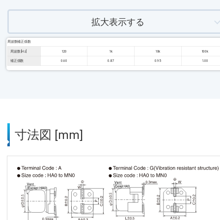
拡大表示する
周波数補正係数
周波数 [Hz]
120
1k
10k
100k
補正係数
0.60
0.87
0.95
1.00
寸法図 [mm]