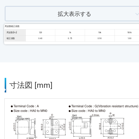
拡大表示する
周波数補正係数
周波数 [Hz]
120
1k
10k
100k
補正係数
0.40
0.75
0.90
1.00
寸法図 [mm]