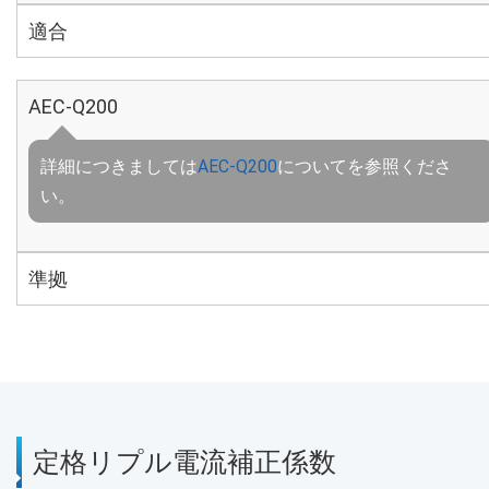
適合
AEC-Q200
詳細につきましては
AEC-Q200
についてを参照くださ
い。
準拠
定格リプル電流補正係数