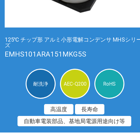
125℃ チップ形 アルミ小形電解コンデンサ MHSシリ
ズ
EMHS101ARA151MKG5S
耐洗浄
AEC-Q200
RoHS
高温度
長寿命
自動車電装部品、基地局電源用途向け等