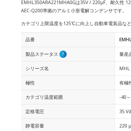
EMHL350ARA221MHA0Gは35V / 220µF、耐久性
AEC-Q200準拠のアルミ小形電解コンデンサです。
カテゴリ上限温度を125℃に向上し自動車電装品な
品番
EMH
製品ステータス
?
量産
シリーズ名
MHL
極性
有極
カテゴリ温度範囲
-40～
定格電圧
35 Vd
静電容量
220 