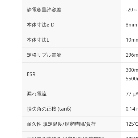
静電容量許容差
-20～
本体寸法⌀ D
8mm
本体寸法L
10m
定格リプル電流
296m
300m
ESR
5500
漏れ電流
77 μ
損失角の正接 (tanδ)
0.14 
耐久性 規定温度/規定時間/負荷
125℃