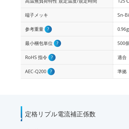
高温無負荷特性 規定温度/規定時間
125℃
端子メッキ
Sn-Bi
参考重量
?
0.96g
最小梱包単位
?
500
RoHS 指令
?
適合
AEC-Q200
?
準拠
定格リプル電流補正係数