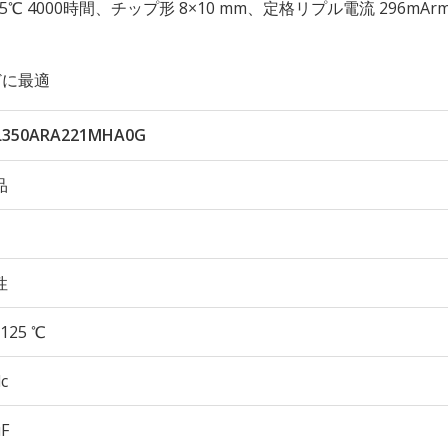
 125℃ 4000時間、チップ形 8×10 mm、定格リプル電流 296mAr
どに最適
L350ARA221MHA0G
品
性
125 ℃
c
µF