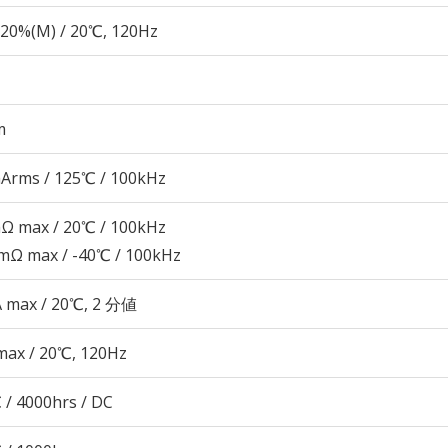
20%(M) / 20℃, 120Hz
m
Arms / 125℃ / 100kHz
Ω max / 20℃ / 100kHz
mΩ max / -40℃ / 100kHz
A max / 20℃, 2 分値
max / 20℃, 120Hz
 / 4000hrs / DC