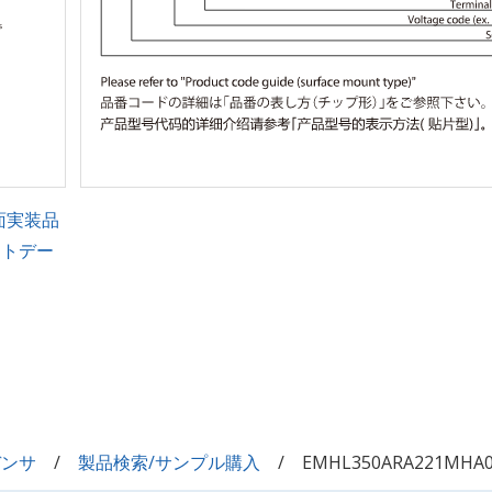
面実装品
ントデー
デンサ
製品検索/サンプル購入
EMHL350ARA221MHA