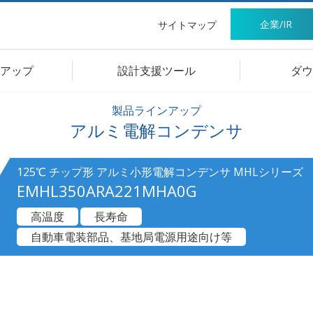
企業/IR
サイトマップ
アップ
設計支援ツール
ダウ
製品ラインアップ
アルミ電解コンデンサ
125℃ チップ形 アルミ小形電解コンデンサ MHLシリーズ
EMHL350ARA221MHA0G
高温度
長寿命
自動車電装部品、基地局電源用途向け等