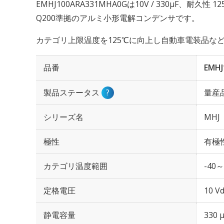
EMHJ100ARA331MHA0Gは10V / 330µF、耐久性
Q200準拠のアルミ小形電解コンデンサです。
カテゴリ上限温度を125℃に向上し自動車電装品な
品番
EMH
製品ステータス
?
量産
シリーズ名
MHJ
極性
有極
カテゴリ温度範囲
-40～
定格電圧
10 Vd
静電容量
330 