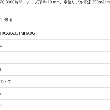
 125℃ 3000時間、チップ形 8×10 mm、定格リプル電流 350mArm
どに最適
J100ARA331MHA0G
品
性
125 ℃
c
µF