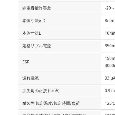
静電容量許容差
-20～
本体寸法⌀ D
8mm
本体寸法L
10m
定格リプル電流
350m
150m
ESR
3000
漏れ電流
33 μ
損失角の正接 (tanδ)
0.3 m
耐久性 規定温度/規定時間/負荷
125℃