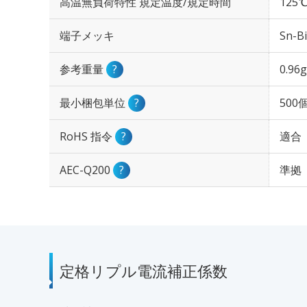
高温無負荷特性 規定温度/規定時間
125℃
端子メッキ
Sn-Bi
参考重量
?
0.96g
最小梱包単位
?
500
RoHS 指令
?
適合
AEC-Q200
?
準拠
定格リプル電流補正係数