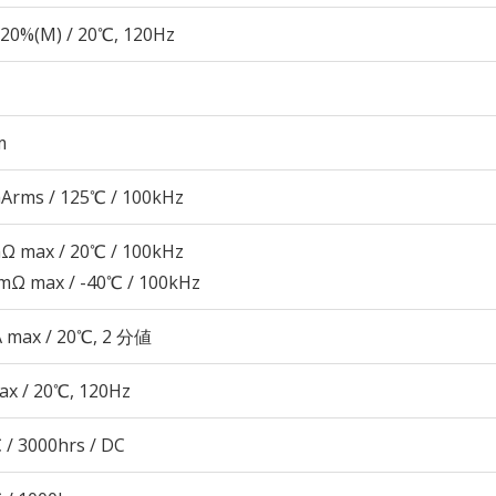
20%(M) / 20℃, 120Hz
m
Arms / 125℃ / 100kHz
Ω max / 20℃ / 100kHz
mΩ max / -40℃ / 100kHz
A max / 20℃, 2 分値
ax / 20℃, 120Hz
 / 3000hrs / DC