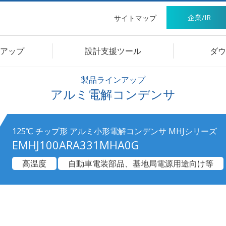
企業/IR
サイトマップ
アップ
設計支援ツール
ダウ
製品ラインアップ
アルミ電解コンデンサ
125℃ チップ形 アルミ小形電解コンデンサ MHJシリーズ
EMHJ100ARA331MHA0G
高温度
自動車電装部品、基地局電源用途向け等