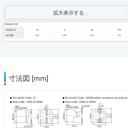
拡大表示する
周波数補正係数
周波数 [Hz]
120
1k
10k
100k
補正係数
0.50
0.85
0.94
1.00
寸法図 [mm]