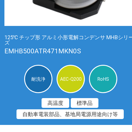
125℃ チップ形 アルミ小形電解コンデンサ MHBシリ
ズ
EMHB500ATR471MKN0S
耐洗浄
AEC-Q200
RoHS
高温度
標準品
自動車電装部品、基地局電源用途向け等