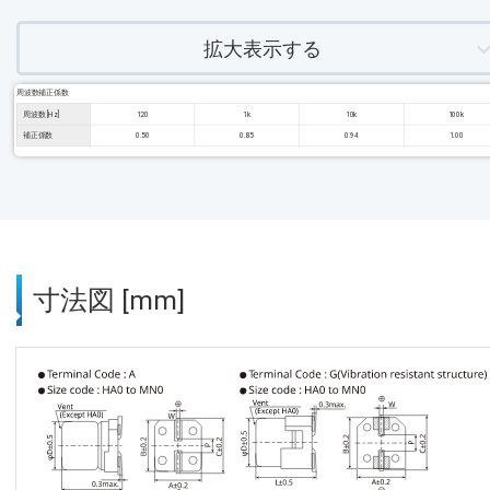
拡大表示する
周波数補正係数
周波数 [Hz]
120
1k
10k
100k
補正係数
0.50
0.85
0.94
1.00
寸法図 [mm]