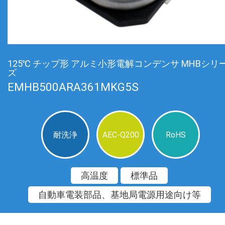
125℃ チップ形 アルミ小形電解コンデンサ MHBシリ
ズ
EMHB500ARA361MKG5S
耐洗浄
AEC-Q200
RoHS
高温度
標準品
自動車電装部品、基地局電源用途向け等