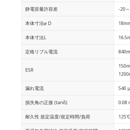
静電容量許容差
-20～
本体寸法⌀ D
18m
本体寸法L
16.5
定格リプル電流
840m
150m
ESR
1200
漏れ電流
540 
損失角の正接 (tanδ)
0.08 
耐久性 規定温度/規定時間/負荷
125℃