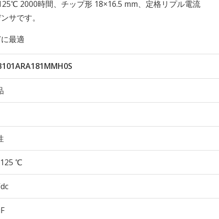
久性 125℃ 2000時間、チップ形 18×16.5 mm、定格リプル電流
ンデンサです。
どに最適
B101ARA181MMH0S
品
性
125 ℃
Vdc
µF