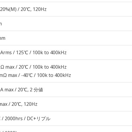
20%(M) / 20℃, 120Hz
m
mm
Arms / 125℃ / 100k to 400kHz
Ω max / 20℃ / 100k to 400kHz
mΩ max / -40℃ / 100k to 400kHz
μA max / 20℃, 2 分値
max / 20℃, 120Hz
 / 2000hrs / DC+リプル