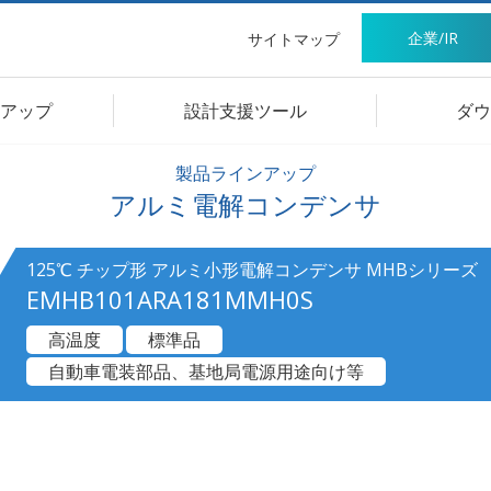
企業/IR
サイトマップ
アップ
設計支援ツール
ダウ
製品ラインアップ
アルミ電解コンデンサ
125℃ チップ形 アルミ小形電解コンデンサ MHBシリーズ
EMHB101ARA181MMH0S
高温度
標準品
自動車電装部品、基地局電源用途向け等