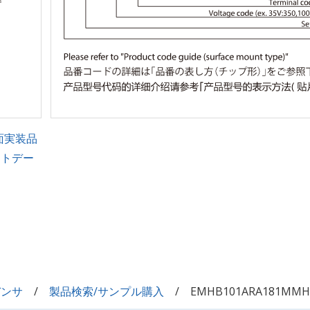
面実装品
ントデー
デンサ
製品検索/サンプル購入
EMHB101ARA181MMH