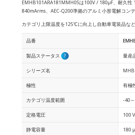
EMHB101ARA181MMH0Sは100V / 180µF、耐
840mArms、AEC-Q200準拠のアルミ小形電解コ
カテゴリ上限温度を125℃に向上し自動車電装品な
品番
EMH
製品ステータス
?
量産
シリーズ名
MHB
極性
有極
カテゴリ温度範囲
-40～
定格電圧
100 
静電容量
180 