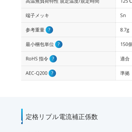
高温無負荷特性 規定温度/規定時間
125℃
端子メッキ
Sn
参考重量
?
8.7g
最小梱包単位
?
150
RoHS 指令
?
適合
AEC-Q200
?
準拠
定格リプル電流補正係数