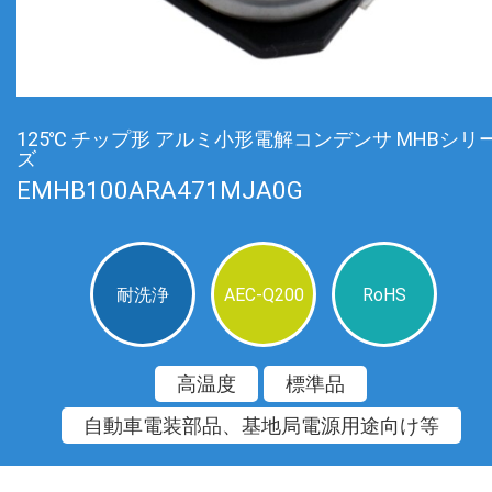
125℃ チップ形 アルミ小形電解コンデンサ MHBシリ
ズ
EMHB100ARA471MJA0G
耐洗浄
AEC-Q200
RoHS
高温度
標準品
自動車電装部品、基地局電源用途向け等