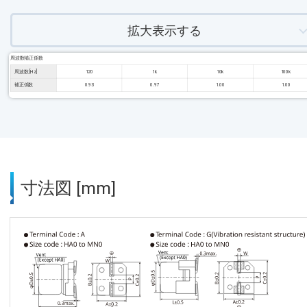
拡大表示する
周波数補正係数
周波数 [Hz]
120
1k
10k
100k
補正係数
0.93
0.97
1.00
1.00
寸法図 [mm]