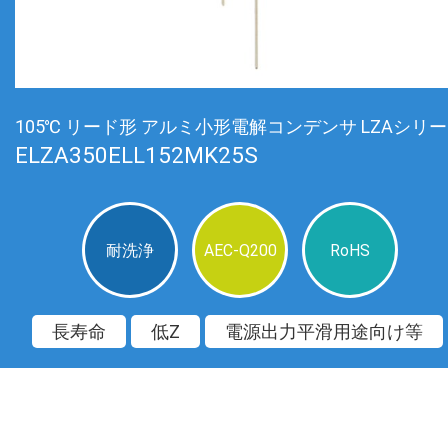
105℃ リード形 アルミ小形電解コンデンサ LZAシリ
ELZA350ELL152MK25S
耐洗浄
AEC-Q200
RoHS
長寿命
低Z
電源出力平滑用途向け等