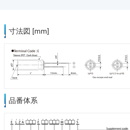
寸法図 [mm]
品番体系