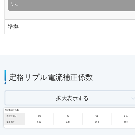
い。
準拠
定格リプル電流補正係数
拡大表示する
周波数補正係数
周波数 [Hz]
120
1k
10k
100k
補正係数
0.60
0.87
0.95
1.00