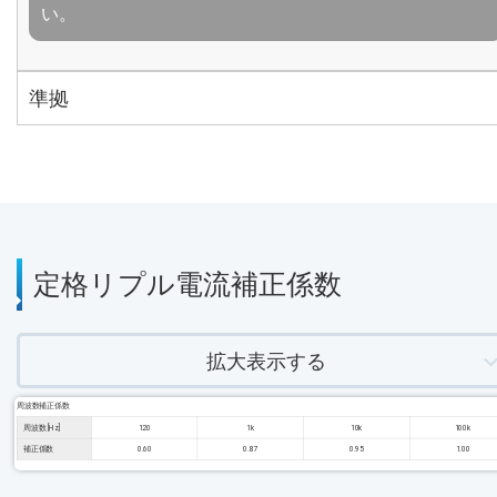
い。
準拠
定格リプル電流補正係数
拡大表示する
周波数補正係数
周波数 [Hz]
120
1k
10k
100k
補正係数
0.60
0.87
0.95
1.00