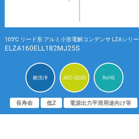
105℃ リード形 アルミ小形電解コンデンサ LZAシリ
ELZA160ELL182MJ25S
耐洗浄
AEC-Q200
RoHS
長寿命
低Z
電源出力平滑用途向け等