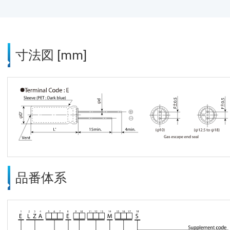
寸法図 [mm]
品番体系