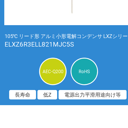
105℃ リード形 アルミ小形電解コンデンサ LXZシリ
ELXZ6R3ELL821MJC5S
AEC-Q200
RoHS
長寿命
低Z
電源出力平滑用途向け等