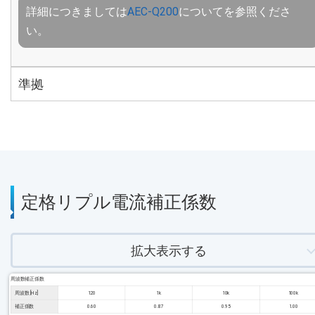
詳細につきましては
AEC-Q200
についてを参照くださ
い。
準拠
定格リプル電流補正係数
拡大表示する
周波数補正係数
周波数 [Hz]
120
1k
10k
100k
補正係数
0.60
0.87
0.95
1.00