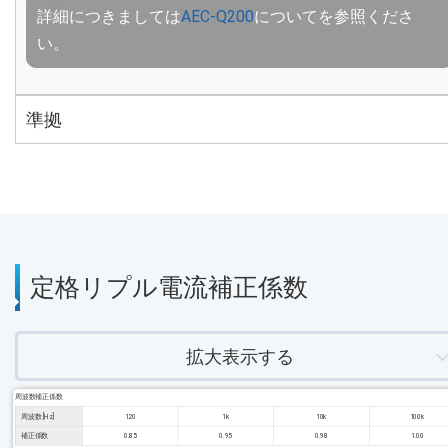
詳細につきましては
AEC-Q200
についてを参照くださ
い。
準拠
定格リプル電流補正係数
拡大表示する
周波数補正係数
周波数 [Hz]
120
1k
10k
100k
補正係数
0.85
0.95
0.98
1.00