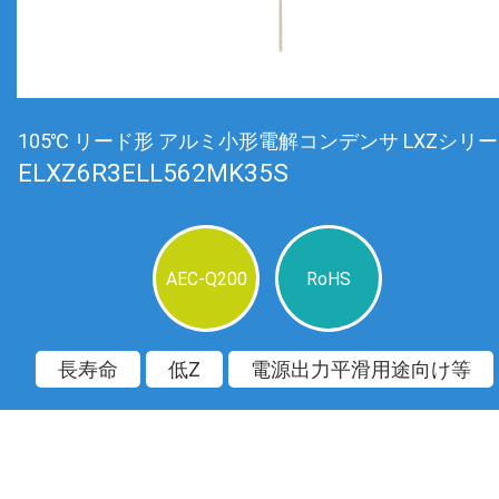
105℃ リード形 アルミ小形電解コンデンサ LXZシリ
ELXZ6R3ELL562MK35S
AEC-Q200
RoHS
長寿命
低Z
電源出力平滑用途向け等