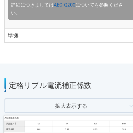
詳細につきましては
AEC-Q200
についてを参照くださ
い。
準拠
定格リプル電流補正係数
拡大表示する
周波数補正係数
周波数 [Hz]
120
1k
10k
100k
補正係数
0.60
0.87
0.95
1.00