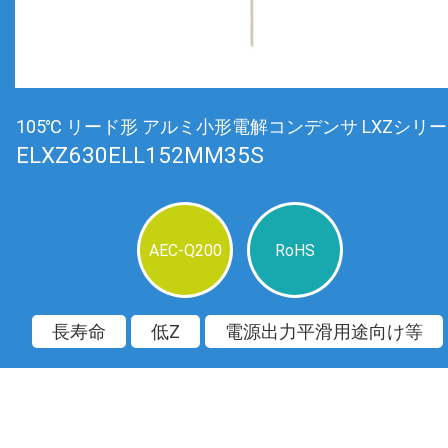
105℃ リード形 アルミ小形電解コンデンサ LXZシリ
ELXZ630ELL152MM35S
AEC-Q200
RoHS
長寿命
低Z
電源出力平滑用途向け等