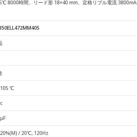
性 105℃ 8000時間、リード形 18×40 mm、定格リプル電流 3800mA
350ELL472MM40S
品
性
105 ℃
c
 µF
20%(M) / 20℃, 120Hz