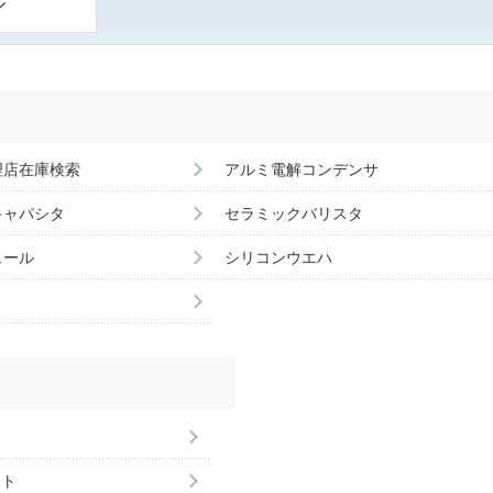
ル
理店在庫検索
アルミ電解コンデンサ
キャパシタ
セラミックバリスタ
ュール
シリコンウエハ
ント