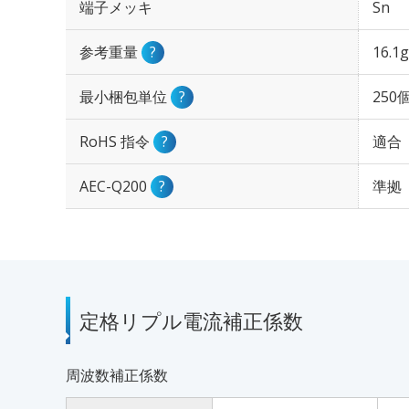
端子メッキ
Sn
参考重量
?
16.1g
最小梱包単位
?
250
RoHS 指令
?
適合
AEC-Q200
?
準拠
定格リプル電流補正係数
周波数補正係数