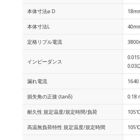
本体寸法⌀ D
18m
本体寸法L
40m
定格リプル電流
3800
0.01
インピーダンス
0.03
漏れ電流
1640
損失角の正接 (tanδ)
0.18 
耐久性 規定温度/規定時間/負荷
105℃
高温無負荷特性 規定温度/規定時間
105℃