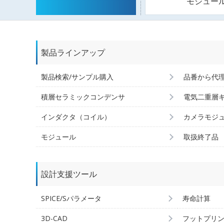
モジュー
製品ラインアップ
製品検索/サンプル購入
品番から代
積層セラミックコンデンサ
電気二重層
インダクタ（コイル）
カメラモジ
モジュール
取扱終了品
設計支援ツール
SPICE/Sパラメータ
寿命計算
3D-CAD
フットプリ