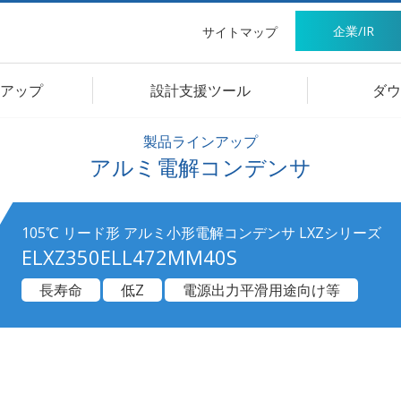
企業/IR
サイトマップ
アップ
設計支援ツール
ダウ
製品ラインアップ
アルミ電解コンデンサ
105℃ リード形 アルミ小形電解コンデンサ LXZシリーズ
ELXZ350ELL472MM40S
長寿命
低Z
電源出力平滑用途向け等