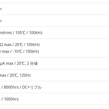
m
m
mArms / 105℃ / 100kHz
5Ω max / 20℃ / 100kHz
Ω max / -10℃ / 100kHz
 μA max / 20℃, 2 分値
max / 20℃, 120Hz
 / 8000hrs / DC+リプル
 / 1000hrs