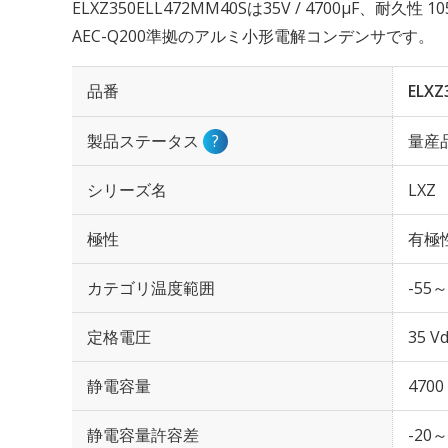
ELXZ350ELL472MM40Sは35V / 4700µF、耐久
AEC-Q200準拠のアルミ小形電解コンデンサです。
品番
ELXZ
製品ステータス
?
量産
シリーズ名
LXZ
極性
有極
カテゴリ温度範囲
-55～
定格電圧
35 Vd
静電容量
4700
静電容量許容差
-20～