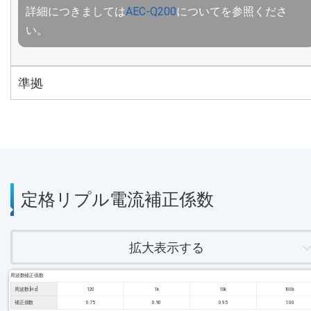
詳細につきましては
AEC-Q200
についてを参照くださ
い。
準拠
定格リプル電流補正係数
拡大表示する
周波数補正係数
周波数 [Hz]
120
1k
10k
100k
補正係数
0.75
0.90
0.95
1.00