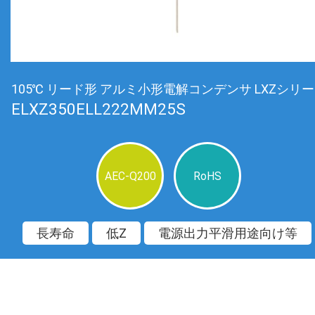
105℃ リード形 アルミ小形電解コンデンサ LXZシリ
ELXZ350ELL222MM25S
AEC-Q200
RoHS
長寿命
低Z
電源出力平滑用途向け等