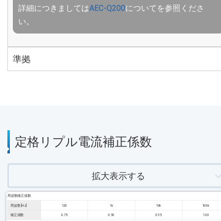
詳細につきましては
AEC-Q200
についてを参照くださ
い。
準拠
定格リプル電流補正係数
拡大表示する
周波数補正係数
周波数 [Hz]
120
1k
10k
100k
補正係数
0.75
0.90
0.95
1.00