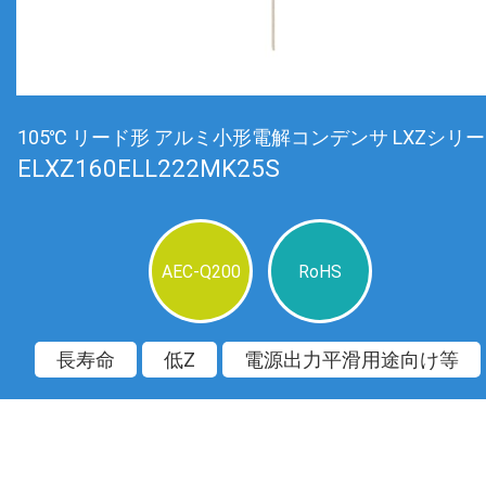
105℃ リード形 アルミ小形電解コンデンサ LXZシリ
ELXZ160ELL222MK25S
AEC-Q200
RoHS
長寿命
低Z
電源出力平滑用途向け等