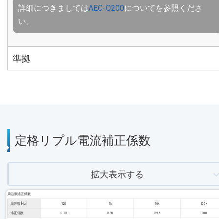
詳細につきましては
AEC-Q200
についてを参照くださ
い。
準拠
定格リプル電流補正係数
拡大表示する
周波数補正係数
周波数 [Hz]
120
1k
10k
100k
補正係数
0.75
0.90
0.95
1.00