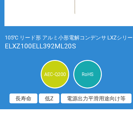
105℃ リード形 アルミ小形電解コンデンサ LXZシリ
ELXZ100ELL392ML20S
AEC-Q200
RoHS
長寿命
低Z
電源出力平滑用途向け等