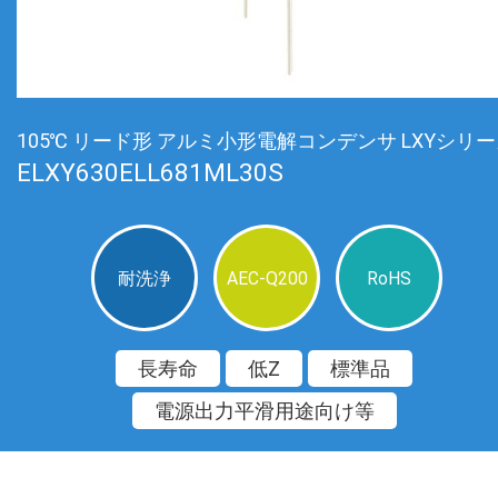
105℃ リード形 アルミ小形電解コンデンサ LXYシリ
ELXY630ELL681ML30S
耐洗浄
AEC-Q200
RoHS
長寿命
低Z
標準品
電源出力平滑用途向け等