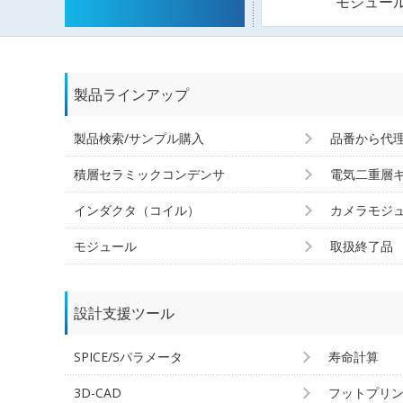
モジュー
製品ラインアップ
製品検索/サンプル購入
品番から代
積層セラミックコンデンサ
電気二重層
インダクタ（コイル）
カメラモジ
モジュール
取扱終了品
設計支援ツール
SPICE/Sパラメータ
寿命計算
3D-CAD
フットプリ