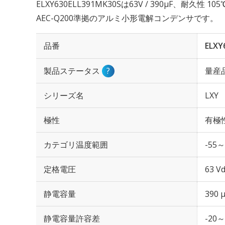
ELXY630ELL391MK30Sは63V / 390µF、耐久性 
AEC-Q200準拠のアルミ小形電解コンデンサです。
品番
ELXY
製品ステータス
?
量産
シリーズ名
LXY
極性
有極
カテゴリ温度範囲
-55～
定格電圧
63 Vd
静電容量
390 
静電容量許容差
-20～