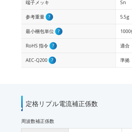
端子メッキ
Sn
参考重量
?
5.5g
最小梱包単位
?
100
RoHS 指令
?
適合
AEC-Q200
?
準拠
定格リプル電流補正係数
周波数補正係数