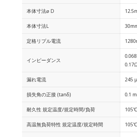
本体寸法⌀ D
12.5
本体寸法L
30m
定格リプル電流
1280
0.06
インピーダンス
0.17
漏れ電流
245 
損失角の正接 (tanδ)
0.1 m
耐久性 規定温度/規定時間/負荷
105℃
高温無負荷特性 規定温度/規定時間
105℃