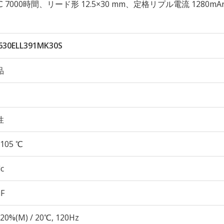
105℃ 7000時間、リード形 12.5×30 mm、定格リプル電流 1280mA
630ELL391MK30S
品
性
105 ℃
c
µF
20%(M) / 20℃, 120Hz