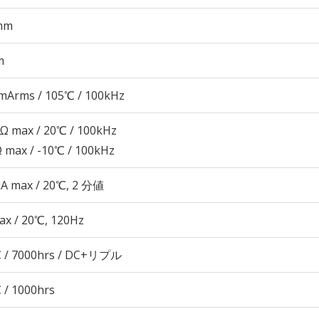
mm
m
mArms / 105℃ / 100kHz
8Ω max / 20℃ / 100kHz
Ω max / -10℃ / 100kHz
μA max / 20℃, 2 分値
ax / 20℃, 120Hz
 / 7000hrs / DC+リプル
 / 1000hrs