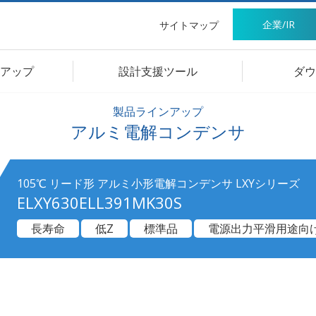
企業/IR
サイトマップ
アップ
設計支援ツール
ダウ
製品ラインアップ
アルミ電解コンデンサ
105℃ リード形 アルミ小形電解コンデンサ LXYシリーズ
ELXY630ELL391MK30S
長寿命
低Z
標準品
電源出力平滑用途向