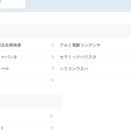
ル
理店在庫検索
アルミ電解コンデンサ
キャパシタ
セラミックバリスタ
ュール
シリコンウエハ
ント