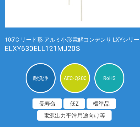
105℃ リード形 アルミ小形電解コンデンサ LXYシリ
ELXY630ELL121MJ20S
耐洗浄
AEC-Q200
RoHS
長寿命
低Z
標準品
電源出力平滑用途向け等