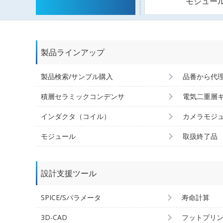
モジュー
製品ラインアップ
製品検索/サンプル購入
品番から代
積層セラミックコンデンサ
電気二重層
インダクタ（コイル）
カメラモジ
モジュール
取扱終了品
設計支援ツール
SPICE/Sパラメータ
寿命計算
3D-CAD
フットプリ