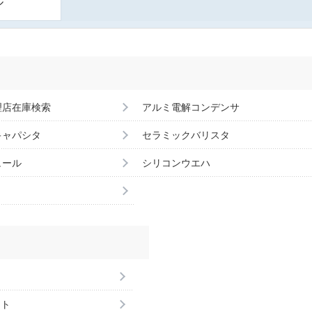
ル
理店在庫検索
アルミ電解コンデンサ
キャパシタ
セラミックバリスタ
ュール
シリコンウエハ
ント