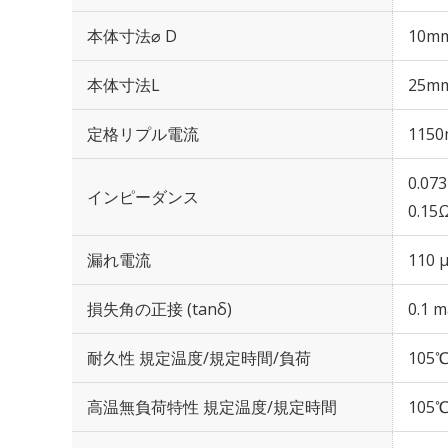
本体寸法⌀ D
10m
本体寸法L
25m
定格リプル電流
1150
0.07
インピーダンス
0.15
漏れ電流
110 
損失角の正接 (tanδ)
0.1 m
耐久性 規定温度/規定時間/負荷
105℃
高温無負荷特性 規定温度/規定時間
105℃