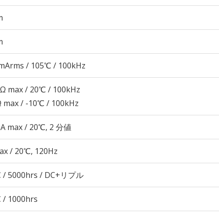
m
m
mArms / 105℃ / 100kHz
3Ω max / 20℃ / 100kHz
Ω max / -10℃ / 100kHz
μA max / 20℃, 2 分値
ax / 20℃, 120Hz
 / 5000hrs / DC+リプル
 / 1000hrs