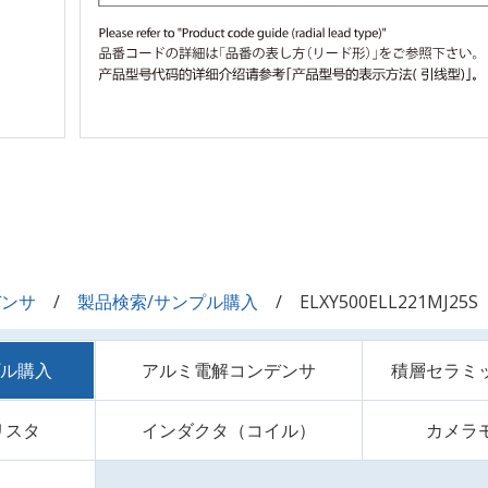
デンサ
製品検索/サンプル購入
ELXY500ELL221MJ25S
プル購入
アルミ電解コンデンサ
積層セラミ
リスタ
インダクタ（コイル）
カメラ