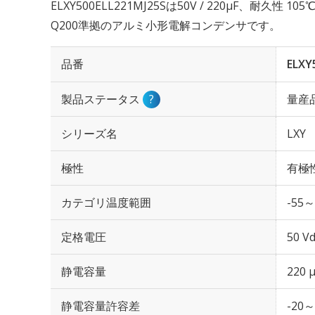
ELXY500ELL221MJ25Sは50V / 220µF、耐久性 
Q200準拠のアルミ小形電解コンデンサです。
品番
ELXY
製品ステータス
?
量産
シリーズ名
LXY
極性
有極
カテゴリ温度範囲
-55～
定格電圧
50 Vd
静電容量
220 
静電容量許容差
-20～