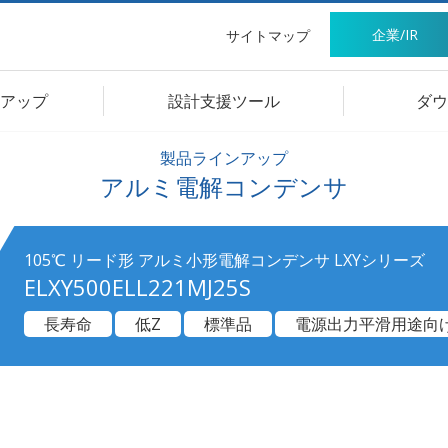
企業/IR
サイトマップ
アップ
設計支援ツール
ダウ
製品ラインアップ
アルミ電解コンデンサ
105℃ リード形 アルミ小形電解コンデンサ LXYシリーズ
ELXY500ELL221MJ25S
長寿命
低Z
標準品
電源出力平滑用途向