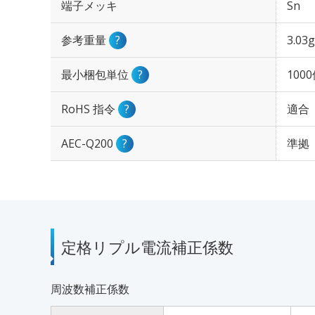
端子メッキ
Sn
参考重量
?
3.03g
最小梱包単位
?
100
RoHS 指令
?
適合
AEC-Q200
?
準拠
定格リプル電流補正係数
周波数補正係数