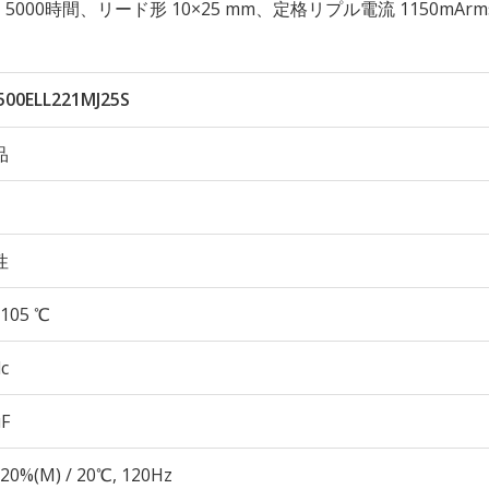
105℃ 5000時間、リード形 10×25 mm、定格リプル電流 1150mArm
500ELL221MJ25S
品
性
105 ℃
c
µF
20%(M) / 20℃, 120Hz