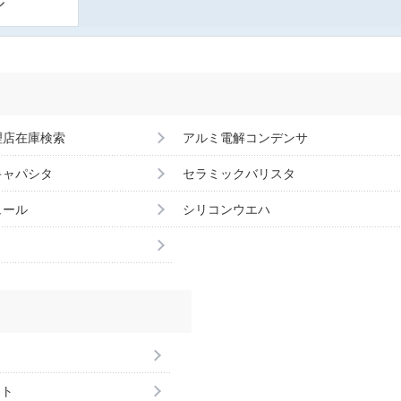
ル
理店在庫検索
アルミ電解コンデンサ
キャパシタ
セラミックバリスタ
ュール
シリコンウエハ
ント