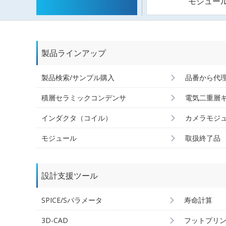
モジュー
製品ラインアップ
製品検索/サンプル購入
品番から代
積層セラミックコンデンサ
電気二重層
インダクタ（コイル）
カメラモジ
モジュール
取扱終了品
設計支援ツール
SPICE/Sパラメータ
寿命計算
3D-CAD
フットプリ