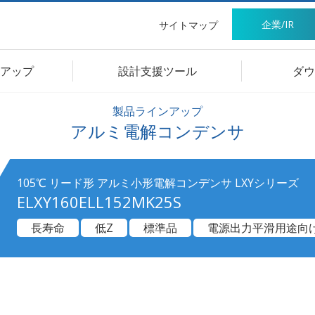
企業/IR
サイトマップ
アップ
設計支援ツール
ダウ
製品ラインアップ
アルミ電解コンデンサ
105℃ リード形 アルミ小形電解コンデンサ LXYシリーズ
ELXY160ELL152MK25S
長寿命
低Z
標準品
電源出力平滑用途向