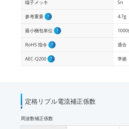
端子メッキ
Sn
参考重量
?
4.7g
最小梱包単位
?
100
RoHS 指令
?
適合
AEC-Q200
?
準拠
定格リプル電流補正係数
周波数補正係数