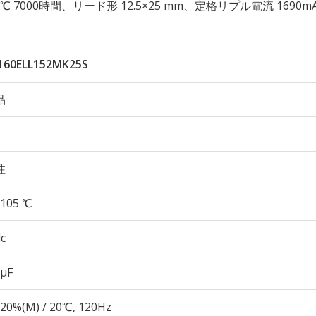
 105℃ 7000時間、リード形 12.5×25 mm、定格リプル電流 1690m
160ELL152MK25S
品
性
105 ℃
c
 µF
20%(M) / 20℃, 120Hz