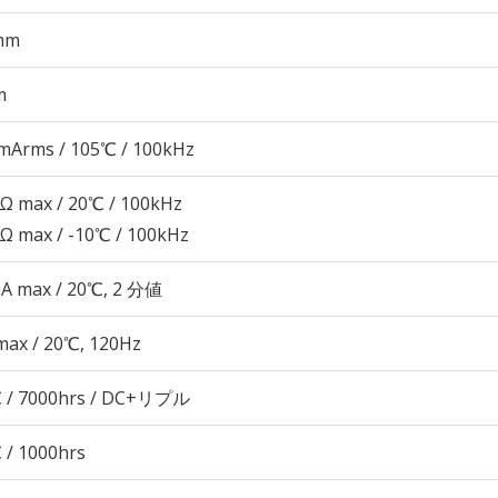
mm
m
mArms / 105℃ / 100kHz
4Ω max / 20℃ / 100kHz
8Ω max / -10℃ / 100kHz
μA max / 20℃, 2 分値
max / 20℃, 120Hz
 / 7000hrs / DC+リプル
 / 1000hrs