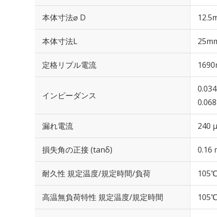
本体寸法⌀ D
12.5
本体寸法L
25m
定格リプル電流
1690
0.03
インピーダンス
0.06
漏れ電流
240 
損失角の正接 (tanδ)
0.16 
耐久性 規定温度/規定時間/負荷
105℃
高温無負荷特性 規定温度/規定時間
105℃