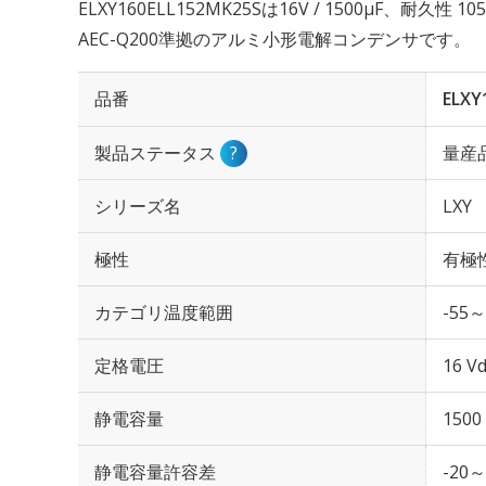
ELXY160ELL152MK25Sは16V / 1500µF、耐久性
AEC-Q200準拠のアルミ小形電解コンデンサです。
品番
ELXY
製品ステータス
?
量産
シリーズ名
LXY
極性
有極
カテゴリ温度範囲
-55～
定格電圧
16 Vd
静電容量
1500
静電容量許容差
-20～