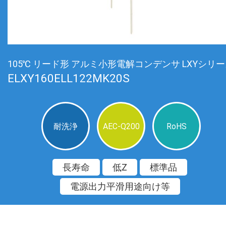
105℃ リード形 アルミ小形電解コンデンサ LXYシリ
ELXY160ELL122MK20S
耐洗浄
AEC-Q200
RoHS
長寿命
低Z
標準品
電源出力平滑用途向け等