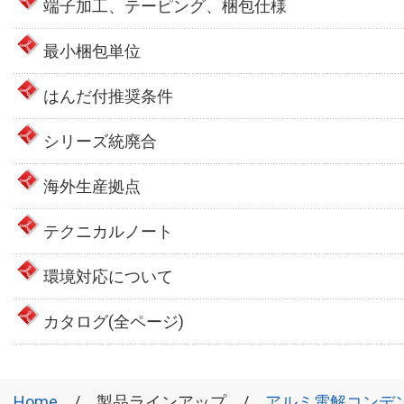
端子加工、テーピング、梱包仕様
最小梱包単位
はんだ付推奨条件
シリーズ統廃合
海外生産拠点
テクニカルノート
環境対応について
カタログ(全ページ)
Home
製品ラインアップ
アルミ電解コンデ