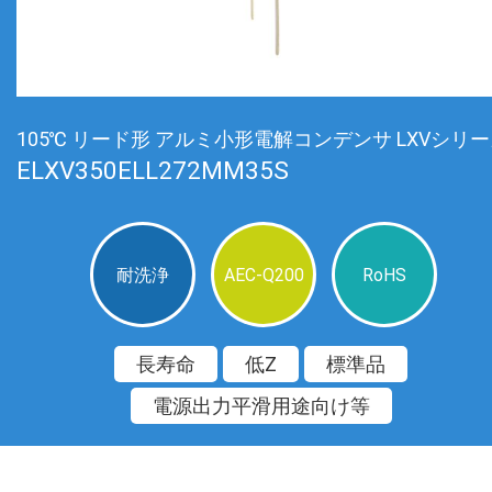
105℃ リード形 アルミ小形電解コンデンサ LXVシリ
ELXV350ELL272MM35S
耐洗浄
AEC-Q200
RoHS
長寿命
低Z
標準品
電源出力平滑用途向け等