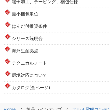
端子加工、テーピング、梱包仕様
最小梱包単位
はんだ付推奨条件
シリーズ統廃合
海外生産拠点
テクニカルノート
環境対応について
カタログ(全ページ)
Home
製品ラインアップ
アルミ電解コンデ