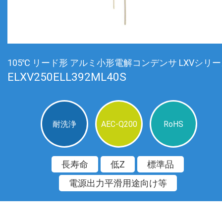
105℃ リード形 アルミ小形電解コンデンサ LXVシリ
ELXV250ELL392ML40S
耐洗浄
AEC-Q200
RoHS
長寿命
低Z
標準品
電源出力平滑用途向け等