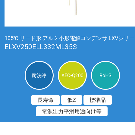
105℃ リード形 アルミ小形電解コンデンサ LXVシリ
ELXV250ELL332ML35S
耐洗浄
AEC-Q200
RoHS
長寿命
低Z
標準品
電源出力平滑用途向け等