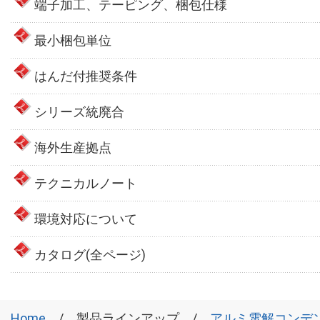
端子加工、テーピング、梱包仕様
最小梱包単位
はんだ付推奨条件
シリーズ統廃合
海外生産拠点
テクニカルノート
環境対応について
カタログ(全ページ)
Home
製品ラインアップ
アルミ電解コンデ