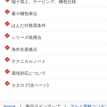
端子加工、テーピング、梱包仕様
最小梱包単位
はんだ付推奨条件
シリーズ統廃合
海外生産拠点
テクニカルノート
環境対応について
カタログ(全ページ)
Home
製品ラインアップ
アルミ電解コンデ