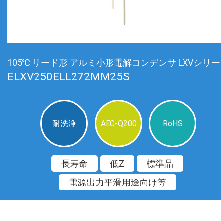
105℃ リード形 アルミ小形電解コンデンサ LXVシリ
ELXV250ELL272MM25S
耐洗浄
AEC-Q200
RoHS
長寿命
低Z
標準品
電源出力平滑用途向け等