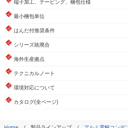
端子加工、テーピング、梱包仕様
最小梱包単位
はんだ付推奨条件
シリーズ統廃合
海外生産拠点
テクニカルノート
環境対応について
カタログ(全ページ)
Home
製品ラインアップ
アルミ電解コンデ