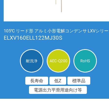
105℃ リード形 アルミ小形電解コンデンサ LXVシリ
ELXV160ELL122MJ30S
耐洗浄
AEC-Q200
RoHS
長寿命
低Z
標準品
電源出力平滑用途向け等