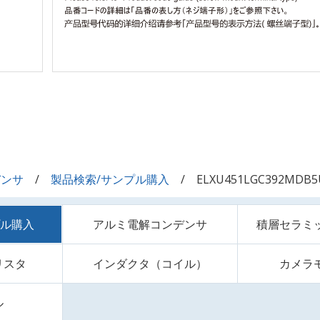
デンサ
製品検索/サンプル購入
ELXU451LGC392MDB5
プル購入
アルミ電解コンデンサ
積層セラミ
リスタ
インダクタ（コイル）
カメラ
ル