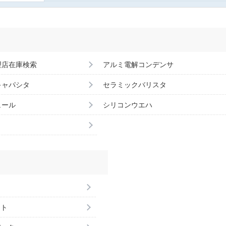
理店在庫検索
アルミ電解コンデンサ
キャパシタ
セラミックバリスタ
ュール
シリコンウエハ
ント