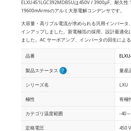
ELXU451LGC392MDB5Uは450V / 3900µF、耐
19600mArmsのアルミ大形電解コンデンサです。
大容量・高リプル電流が求められる汎用インバータ
インアップしました。新電極箔の採用、設計最適化に
ました。AC サーボアンプ、インバータの回生によ
品番
ELXU
製品ステータス
?
量産
シリーズ名
LXU
極性
有極
カテゴリ温度範囲
-40～
定格電圧
450 