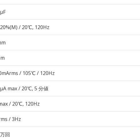
 µF
20%(M) / 20℃, 120Hz
mm
mm
0mArms / 105℃ / 120Hz
 μA max / 20℃, 5 分値
max / 20℃, 120Hz
rms / 3Hz
00万回