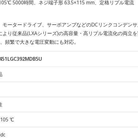
久性 105℃ 5000時間、ネジ端子形 63.5×115 mm、定格リプル電流
、モータードライブ、サーボアンプなどのDCリンクコンデンサ
より従来品(LXAシリーズ)の高容量・高リプル電流化の両立
る、頻繁で大きな電圧変動にも対応。
451LGC392MDB5U
品
性
105 ℃
Vdc