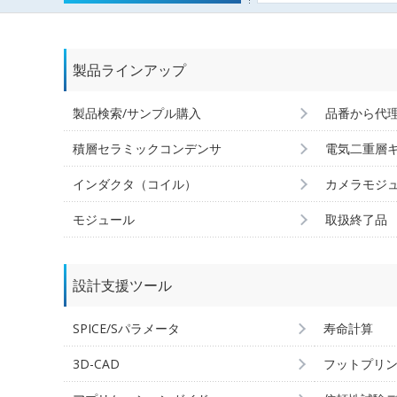
製品ラインアップ
製品検索/サンプル購入
品番から代
積層セラミックコンデンサ
電気二重層
インダクタ（コイル）
カメラモジ
モジュール
取扱終了品
設計支援ツール
SPICE/Sパラメータ
寿命計算
3D-CAD
フットプリ