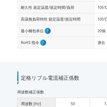
耐久性 規定温度/規定時間/負荷
105℃
高温無負荷特性 規定温度/規定時間
105℃
最小梱包単位
?
20個
RoHS 指令
?
適合
定格リプル電流補正係数
周波数補正係数
周波数 [Hz]
50
1