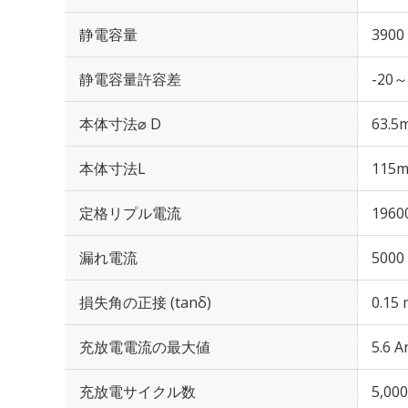
静電容量
3900
静電容量許容差
-20～
本体寸法⌀ D
63.5
本体寸法L
115
定格リプル電流
1960
漏れ電流
5000
損失角の正接 (tanδ)
0.15 
充放電電流の最大値
5.6 A
充放電サイクル数
5,0