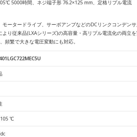
久性 105℃ 5000時間、ネジ端子形 76.2×125 mm、定格リプル電流
、モータードライブ、サーボアンプなどのDCリンクコンデンサ
より従来品(LXAシリーズ)の高容量・高リプル電流化の両立
る、頻繁で大きな電圧変動にも対応。
401LGC722MEC5U
品
性
105 ℃
Vdc