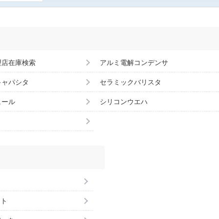
理店在庫検索
アルミ電解コンデンサ
キャパシタ
セラミックバリスタ
ュール
シリコンウエハ
ント