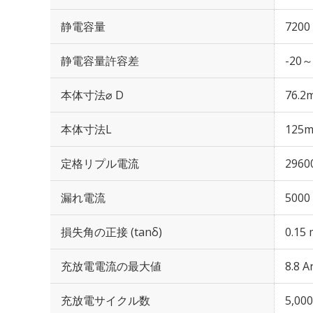
静電容量
7200
静電容量許容差
-20～
本体寸法⌀ D
76.2
本体寸法L
125
定格リプル電流
2960
漏れ電流
5000
損失角の正接 (tanδ)
0.15 
充放電電流の最大値
8.8 A
充放電サイクル数
5,0