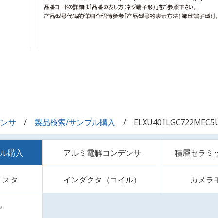
デンサ
製品検索/サンプル購入
ELXU401LGC722MEC5
プル購入
アルミ電解コンデンサ
積層セラミ
リスタ
インダクタ（コイル）
カメラ
ル