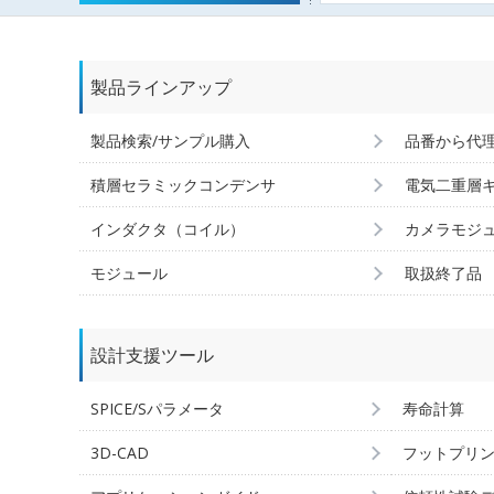
製品ラインアップ
製品検索/サンプル購入
品番から代
積層セラミックコンデンサ
電気二重層
インダクタ（コイル）
カメラモジ
モジュール
取扱終了品
設計支援ツール
SPICE/Sパラメータ
寿命計算
3D-CAD
フットプリ