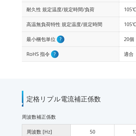
耐久性 規定温度/規定時間/負荷
105℃
高温無負荷特性 規定温度/規定時間
105℃
最小梱包単位
?
20個
RoHS 指令
?
適合
定格リプル電流補正係数
周波数補正係数
周波数 [Hz]
50
1