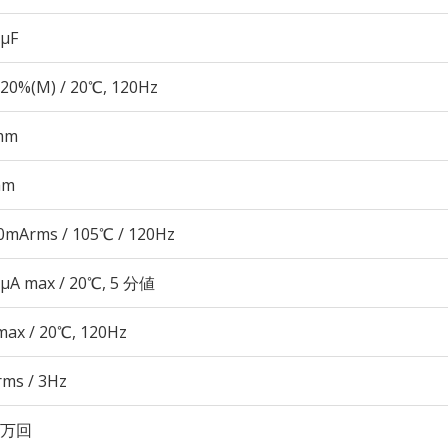
 µF
20%(M) / 20℃, 120Hz
mm
mm
0mArms / 105℃ / 120Hz
 μA max / 20℃, 5 分値
max / 20℃, 120Hz
rms / 3Hz
00万回