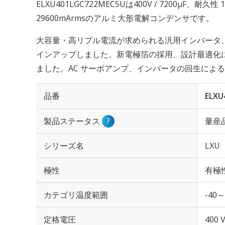
ELXU401LGC722MEC5Uは400V / 7200µF、耐
29600mArmsのアルミ大形電解コンデンサです。
大容量・高リプル電流が求められる汎用インバータ
インアップしました。新電極箔の採用、設計最適化に
ました。AC サーボアンプ、インバータの回生によ
品番
ELXU
製品ステータス
?
量産
シリーズ名
LXU
極性
有極
カテゴリ温度範囲
-40～
定格電圧
400 