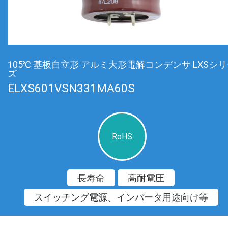
105℃ 基板自立形 アルミ大形電解コンデンサ LXSシ
ズ
ELXS601VSN331MA60S
RoHS
長寿命
高耐電圧
スイッチング電源、インバータ用途向け等