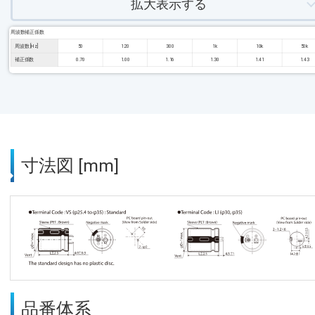
拡大表示する
周波数補正係数
周波数 [Hz]
50
120
300
1k
10k
50k
補正係数
0.70
1.00
1.16
1.30
1.41
1.43
寸法図 [mm]
品番体系