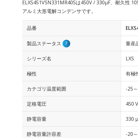
ELXS451VSN331MR40Sは450V / 330µF、耐久
アルミ大形電解コンデンサです。
品番
ELXS
製品ステータス
?
量産
シリーズ名
LXS
極性
有極
カテゴリ温度範囲
-25～
定格電圧
450 
静電容量
330 
静電容量許容差
-20～