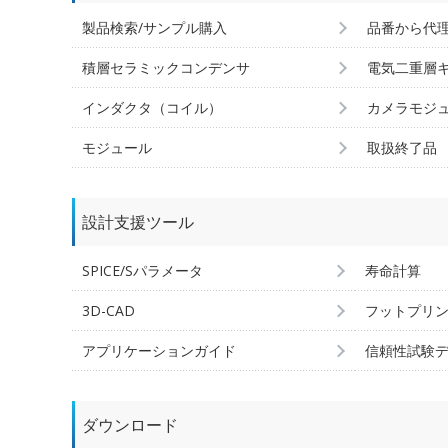
製品検索/サンプル購入
品番から代
積層セラミックコンデンサ
電気二重層
インダクタ（コイル）
カメラモジ
モジュール
取扱終了品
設計支援ツール
SPICE/Sパラメータ
寿命計算
3D-CAD
フットプリ
アプリケーションガイド
信頼性試験
ダウンロード