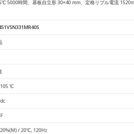
性 105℃ 5000時間、基板自立形 30×40 mm、定格リプル電流 1520
451VSN331MR40S
品
性
105 ℃
Vdc
µF
20%(M) / 20℃, 120Hz