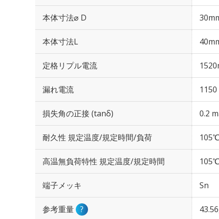
本体寸法⌀ D
30m
本体寸法L
40m
定格リプル電流
1520
漏れ電流
1150
損失角の正接 (tanδ)
0.2 m
耐久性 規定温度/規定時間/負荷
105℃
高温無負荷特性 規定温度/規定時間
105℃
端子メッキ
Sn
参考重量
?
43.5