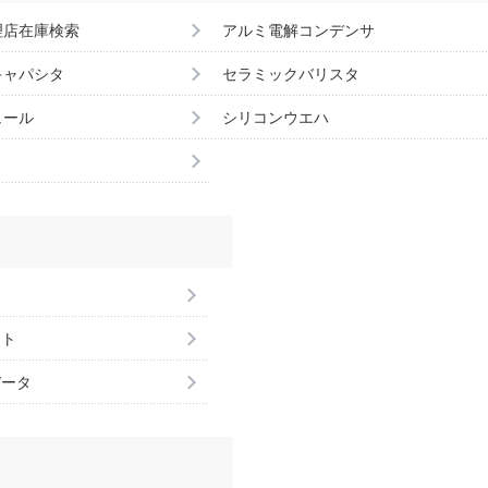
理店在庫検索
アルミ電解コンデンサ
キャパシタ
セラミックバリスタ
ュール
シリコンウエハ
ント
データ