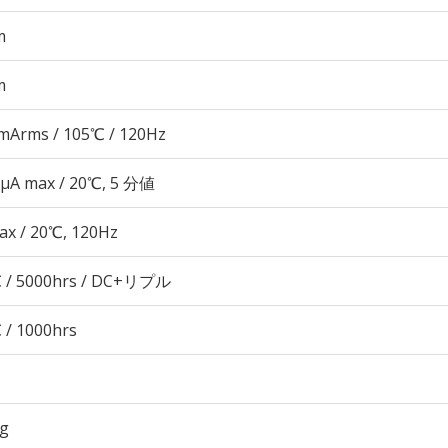
m
m
mArms / 105℃ / 120Hz
 μA max / 20℃, 5 分値
ax / 20℃, 120Hz
 / 5000hrs / DC+リプル
 / 1000hrs
6g