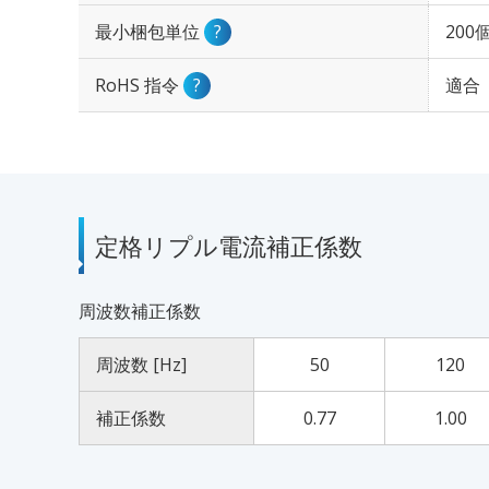
最小梱包単位
?
200
RoHS 指令
?
適合
定格リプル電流補正係数
周波数補正係数
周波数 [Hz]
50
120
補正係数
0.77
1.00