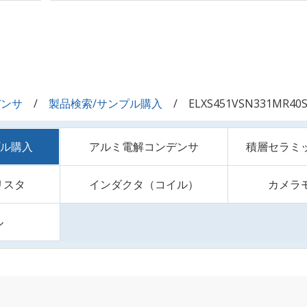
デンサ
製品検索/サンプル購入
ELXS451VSN331MR40
プル購入
アルミ電解コンデンサ
積層セラミ
リスタ
インダクタ（コイル）
カメラ
ル