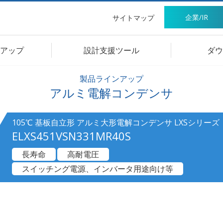
企業/IR
サイトマップ
アップ
設計支援ツール
ダウ
製品ラインアップ
アルミ電解コンデンサ
105℃ 基板自立形 アルミ大形電解コンデンサ LXSシリーズ
ELXS451VSN331MR40S
長寿命
高耐電圧
スイッチング電源、インバータ用途向け等