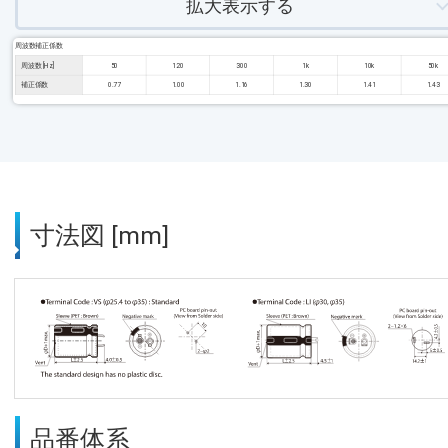
拡大表示する
周波数補正係数
周波数 [Hz]
50
120
300
1k
10k
50k
補正係数
0.77
1.00
1.16
1.30
1.41
1.43
寸法図 [mm]
品番体系