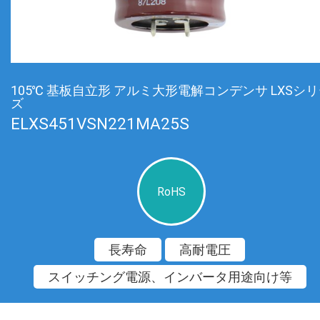
105℃ 基板自立形 アルミ大形電解コンデンサ LXSシ
ズ
ELXS451VSN221MA25S
RoHS
長寿命
高耐電圧
スイッチング電源、インバータ用途向け等