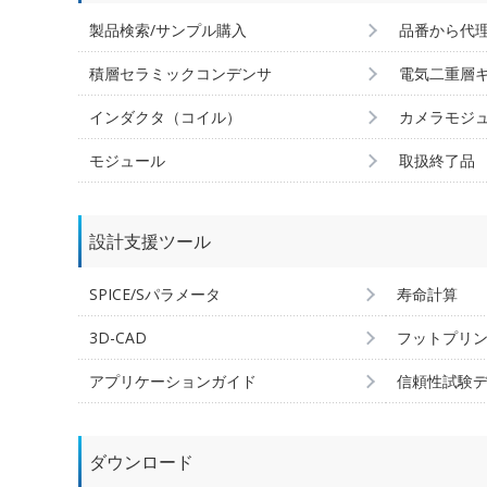
製品検索/サンプル購入
品番から代
積層セラミックコンデンサ
電気二重層
インダクタ（コイル）
カメラモジ
モジュール
取扱終了品
設計支援ツール
SPICE/Sパラメータ
寿命計算
3D-CAD
フットプリ
アプリケーションガイド
信頼性試験
ダウンロード