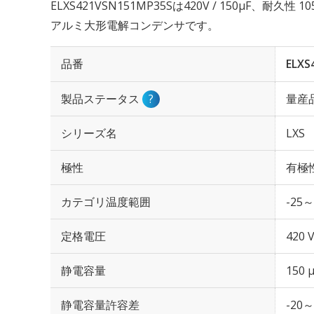
ELXS421VSN151MP35Sは420V / 150µF、耐久
アルミ大形電解コンデンサです。
品番
ELXS
製品ステータス
?
量産
シリーズ名
LXS
極性
有極
カテゴリ温度範囲
-25～
定格電圧
420 
静電容量
150 
静電容量許容差
-20～