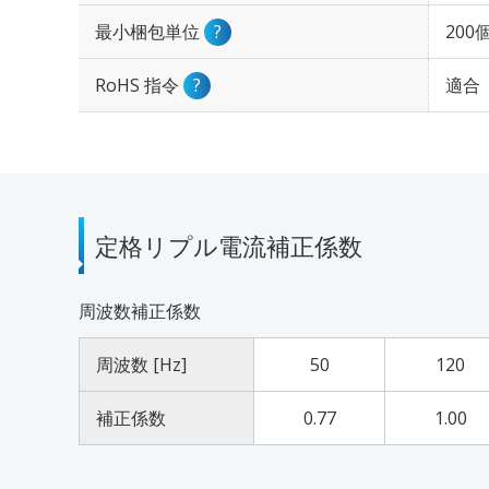
最小梱包単位
?
200
RoHS 指令
?
適合
定格リプル電流補正係数
周波数補正係数
周波数 [Hz]
50
120
補正係数
0.77
1.00