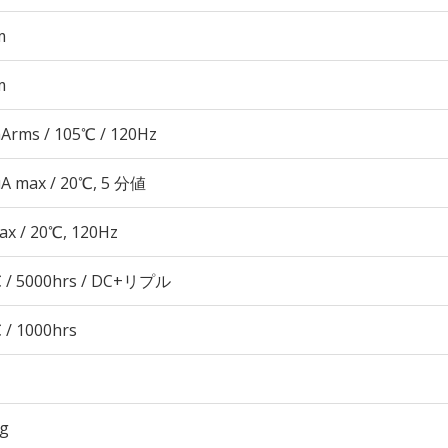
m
m
Arms / 105℃ / 120Hz
μA max / 20℃, 5 分値
ax / 20℃, 120Hz
 / 5000hrs / DC+リプル
 / 1000hrs
7g