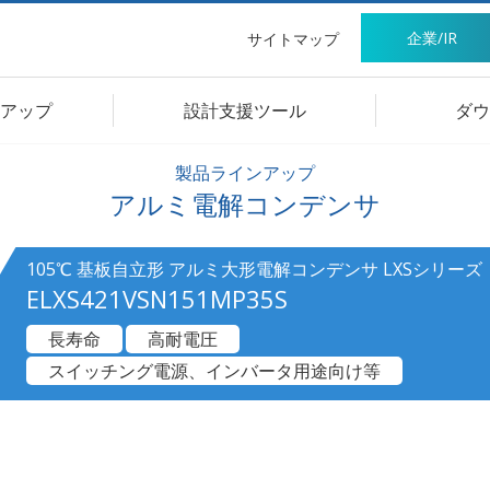
企業/IR
サイトマップ
アップ
設計支援ツール
ダウ
製品ラインアップ
アルミ電解コンデンサ
105℃ 基板自立形 アルミ大形電解コンデンサ LXSシリーズ
ELXS421VSN151MP35S
長寿命
高耐電圧
スイッチング電源、インバータ用途向け等