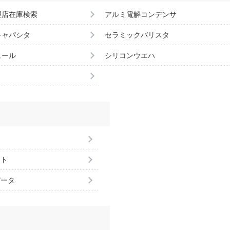
理店在庫検索
アルミ電解コンデンサ
キャパシタ
セラミックバリスタ
ュール
シリコンウエハ
ント
データ