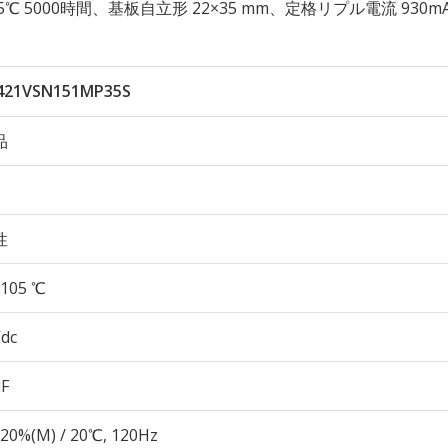
性 105℃ 5000時間、基板自立形 22×35 mm、定格リプル電流 930m
421VSN151MP35S
品
性
105 ℃
Vdc
µF
20%(M) / 20℃, 120Hz