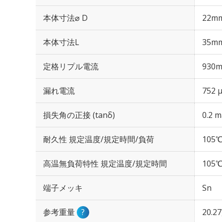
本体寸法⌀ D
22m
本体寸法L
35m
定格リプル電流
930m
漏れ電流
752 
損失角の正接 (tanδ)
0.2 m
耐久性 規定温度/規定時間/負荷
105℃
高温無負荷特性 規定温度/規定時間
105℃
端子メッキ
Sn
参考重量
?
20.2