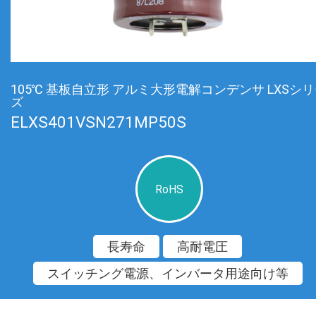
105℃ 基板自立形 アルミ大形電解コンデンサ LXSシ
ズ
ELXS401VSN271MP50S
RoHS
長寿命
高耐電圧
スイッチング電源、インバータ用途向け等