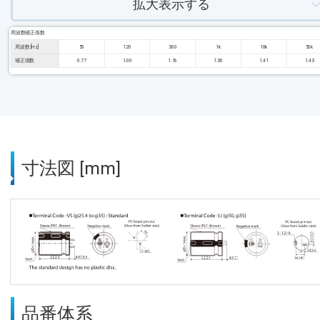
拡大表示する
周波数補正係数
周波数 [Hz]
50
120
300
1k
10k
50k
補正係数
0.77
1.00
1.16
1.30
1.41
1.43
寸法図 [mm]
品番体系