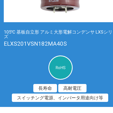
105℃ 基板自立形 アルミ大形電解コンデンサ LXSシ
ズ
ELXS201VSN182MA40S
RoHS
長寿命
高耐電圧
スイッチング電源、インバータ用途向け等