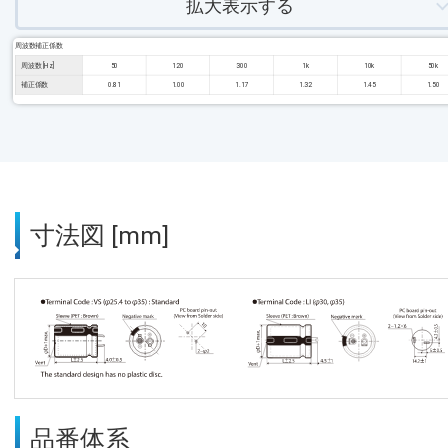
拡大表示する
周波数補正係数
周波数 [Hz]
50
120
300
1k
10k
50k
補正係数
0.81
1.00
1.17
1.32
1.45
1.50
寸法図 [mm]
品番体系