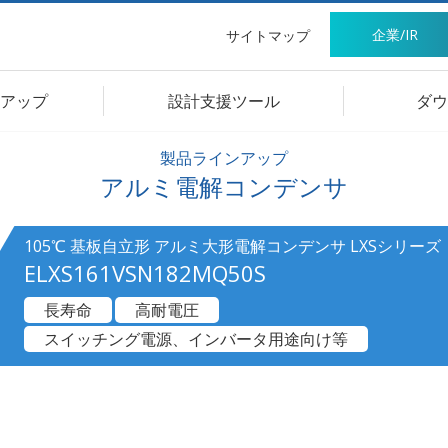
企業/IR
サイトマップ
アップ
設計支援ツール
ダウ
製品ラインアップ
アルミ電解コンデンサ
105℃ 基板自立形 アルミ大形電解コンデンサ LXSシリーズ
ELXS161VSN182MQ50S
長寿命
高耐電圧
スイッチング電源、インバータ用途向け等