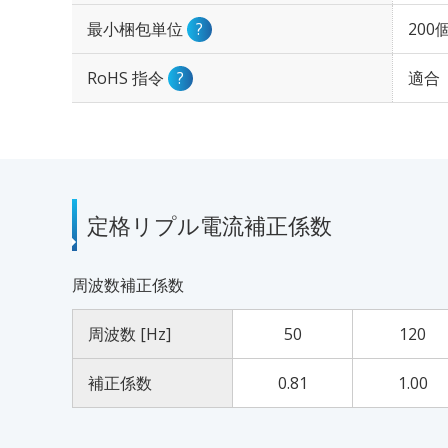
最小梱包単位
?
200
RoHS 指令
?
適合
定格リプル電流補正係数
周波数補正係数
周波数 [Hz]
50
120
補正係数
0.81
1.00