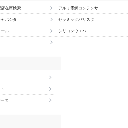
理店在庫検索
アルミ電解コンデンサ
キャパシタ
セラミックバリスタ
ュール
シリコンウエハ
ント
データ