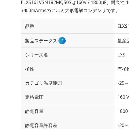
ELXS161VSN182MQ50Sは160V / 1800µF、耐
3400mArmsのアルミ大形電解コンデンサです。
品番
ELXS
製品ステータス
?
量産
シリーズ名
LXS
極性
有極
カテゴリ温度範囲
-25～
定格電圧
160 
静電容量
1800
静電容量許容差
-20～