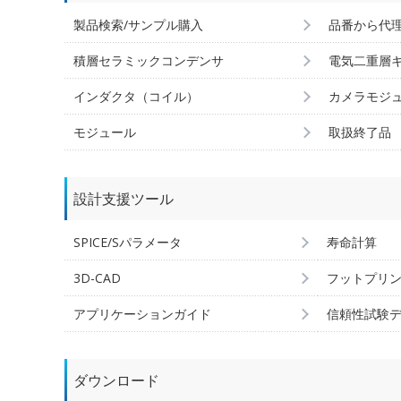
製品検索/サンプル購入
品番から代
積層セラミックコンデンサ
電気二重層
インダクタ（コイル）
カメラモジ
モジュール
取扱終了品
設計支援ツール
SPICE/Sパラメータ
寿命計算
3D-CAD
フットプリ
アプリケーションガイド
信頼性試験
ダウンロード