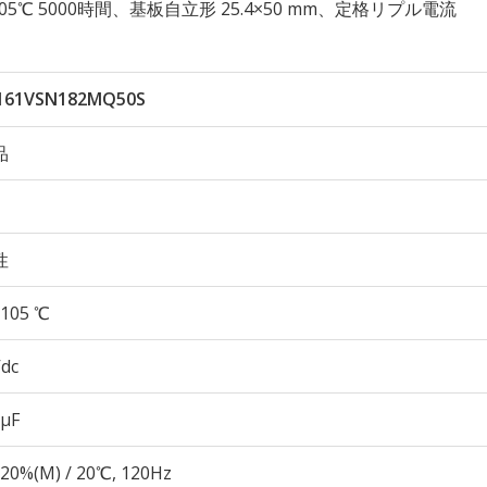
久性 105℃ 5000時間、基板自立形 25.4×50 mm、定格リプル電流
161VSN182MQ50S
品
性
105 ℃
Vdc
 µF
20%(M) / 20℃, 120Hz