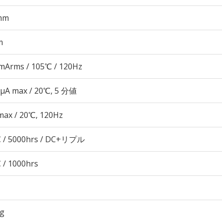
mm
m
mArms / 105℃ / 120Hz
 μA max / 20℃, 5 分値
max / 20℃, 120Hz
 / 5000hrs / DC+リプル
 / 1000hrs
3g