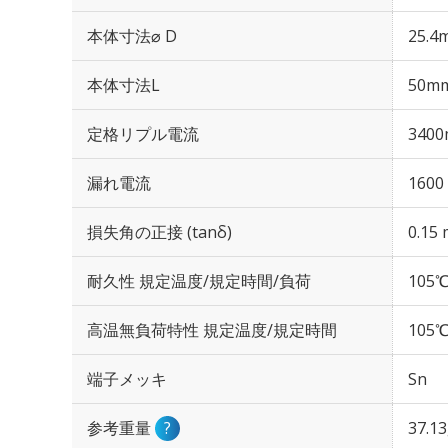
本体寸法⌀ D
25.4
本体寸法L
50m
定格リプル電流
3400
漏れ電流
1600
損失角の正接 (tanδ)
0.15 
耐久性 規定温度/規定時間/負荷
105℃
高温無負荷特性 規定温度/規定時間
105℃
端子メッキ
Sn
参考重量
?
37.1