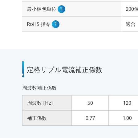
最小梱包単位
?
200
RoHS 指令
?
適合
定格リプル電流補正係数
周波数補正係数
周波数 [Hz]
50
120
補正係数
0.77
1.00