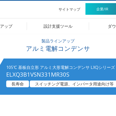
企業/IR
サイトマップ
アップ
設計支援ツール
ダウ
製品ラインアップ
アルミ電解コンデンサ
105℃ 基板自立形 アルミ大形電解コンデンサ LXQシリーズ
ELXQ3B1VSN331MR30S
長寿命
スイッチング電源、インバータ用途向け等