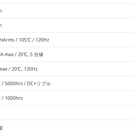
m
m
mArms / 105℃ / 120Hz
μA max / 20℃, 5 分値
max / 20℃, 120Hz
 / 5000hrs / DC+リプル
 / 1000hrs
6g