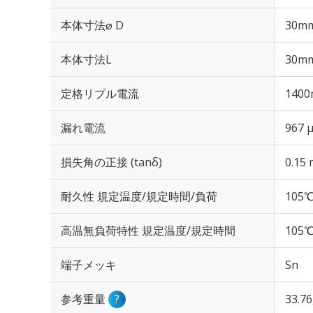
本体寸法⌀ D
30m
本体寸法L
30m
定格リプル電流
1400
漏れ電流
967 
損失角の正接 (tanδ)
0.15 
耐久性 規定温度/規定時間/負荷
105℃
高温無負荷特性 規定温度/規定時間
105℃
端子メッキ
Sn
参考重量
?
33.7