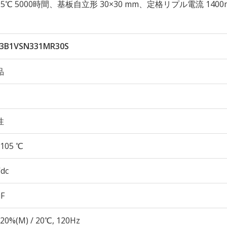
性 105℃ 5000時間、基板自立形 30×30 mm、定格リプル電流 1400
3B1VSN331MR30S
品
性
105 ℃
Vdc
µF
20%(M) / 20℃, 120Hz