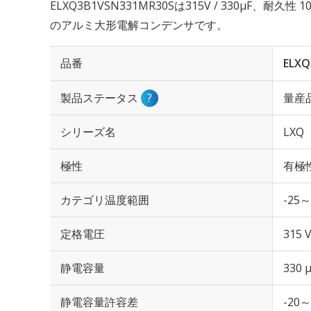
ELXQ3B1VSN331MR30Sは315V / 330µF、耐久
のアルミ大形電解コンデンサです。
品番
ELXQ
製品ステータス
?
量産
シリーズ名
LXQ
極性
有極
カテゴリ温度範囲
-25～
定格電圧
315 
静電容量
330 
静電容量許容差
-20～