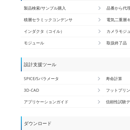
製品検索/サンプル購入
品番から代
積層セラミックコンデンサ
電気二重層
インダクタ（コイル）
カメラモジ
モジュール
取扱終了品
設計支援ツール
SPICE/Sパラメータ
寿命計算
3D-CAD
フットプリ
アプリケーションガイド
信頼性試験
ダウンロード