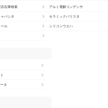
理店在庫検索
アルミ電解コンデンサ
キャパシタ
セラミックバリスタ
ュール
シリコンウエハ
ント
データ