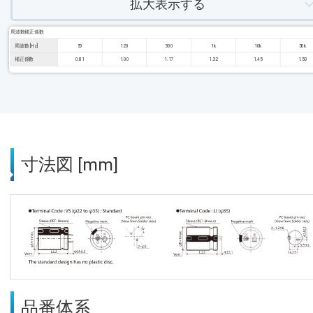
拡大表示する
周波数補正係数
周波数 [Hz]
50
120
300
1k
10k
50k
補正係数
0.81
1.00
1.17
1.32
1.45
1.50
寸法図 [mm]
品番体系