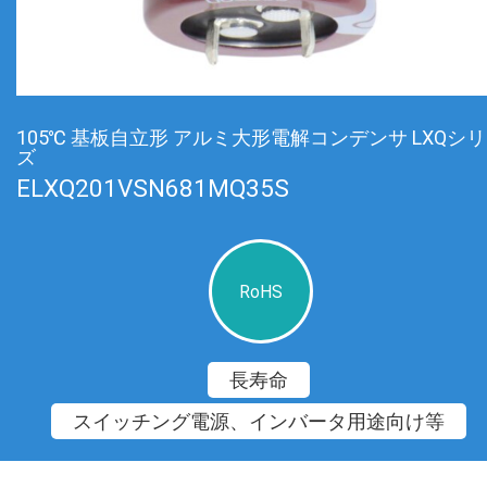
105℃ 基板自立形 アルミ大形電解コンデンサ LXQシ
ズ
ELXQ201VSN681MQ35S
RoHS
長寿命
スイッチング電源、インバータ用途向け等