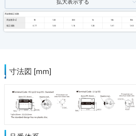
拡大表示する
周波数補正係数
周波数 [Hz]
50
120
300
1k
10k
50k
補正係数
0.77
1.00
1.16
1.30
1.41
1.43
寸法図 [mm]