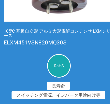
105℃ 基板自立形 アルミ大形電解コンデンサ LXMシ
ーズ
ELXM451VSN820MQ30S
RoHS
長寿命
スイッチング電源、インバータ用途向け等