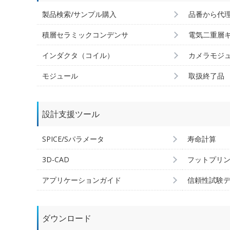
製品検索/サンプル購入
品番から代
積層セラミックコンデンサ
電気二重層
インダクタ（コイル）
カメラモジ
モジュール
取扱終了品
設計支援ツール
SPICE/Sパラメータ
寿命計算
3D-CAD
フットプリ
アプリケーションガイド
信頼性試験
ダウンロード