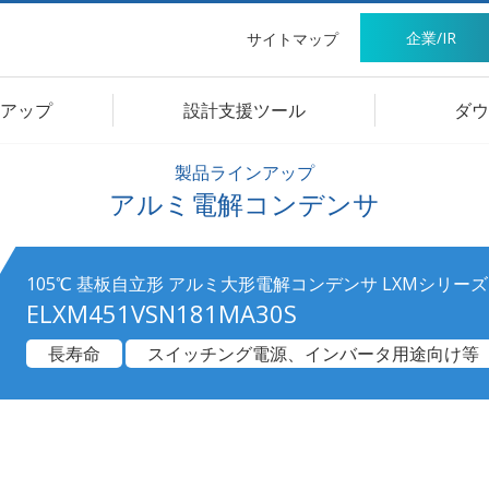
企業/IR
サイトマップ
アップ
設計支援ツール
ダウ
製品ラインアップ
アルミ電解コンデンサ
105℃ 基板自立形 アルミ大形電解コンデンサ LXMシリーズ
ELXM451VSN181MA30S
長寿命
スイッチング電源、インバータ用途向け等