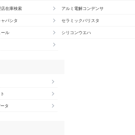
理店在庫検索
アルミ電解コンデンサ
キャパシタ
セラミックバリスタ
ュール
シリコンウエハ
ント
データ