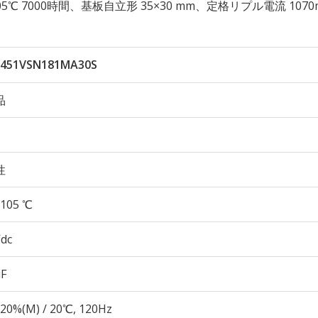
性 105℃ 7000時間、基板自立形 35×30 mm、定格リプル電流 1070
451VSN181MA30S
品
性
105 ℃
Vdc
µF
20%(M) / 20℃, 120Hz