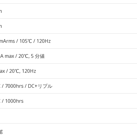
m
m
mArms / 105℃ / 120Hz
μA max / 20℃, 5 分値
ax / 20℃, 120Hz
 / 7000hrs / DC+リプル
 / 1000hrs
5g