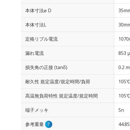
本体寸法⌀ D
35m
本体寸法L
30m
定格リプル電流
1070
漏れ電流
853 
損失角の正接 (tanδ)
0.2 m
耐久性 規定温度/規定時間/負荷
105℃
高温無負荷特性 規定温度/規定時間
105℃
端子メッキ
Sn
参考重量
?
44.8