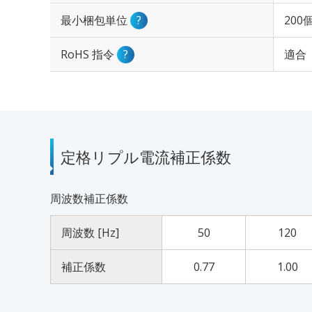
最小梱包単位
?
200
RoHS 指令
?
適合
定格リプル電流補正係数
周波数補正係数
周波数 [Hz]
50
120
補正係数
0.77
1.00