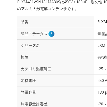
ELXM451VSN181MA30Sは450V / 180µF、耐久
のアルミ大形電解コンデンサです。
品番
ELXM
製品ステータス
?
量産
シリーズ名
LXM
極性
有極
カテゴリ温度範囲
-25～
定格電圧
450 
静電容量
180 
静電容量許容差
-20～