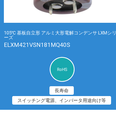
105℃ 基板自立形 アルミ大形電解コンデンサ LXMシ
ーズ
ELXM421VSN181MQ40S
RoHS
長寿命
スイッチング電源、インバータ用途向け等