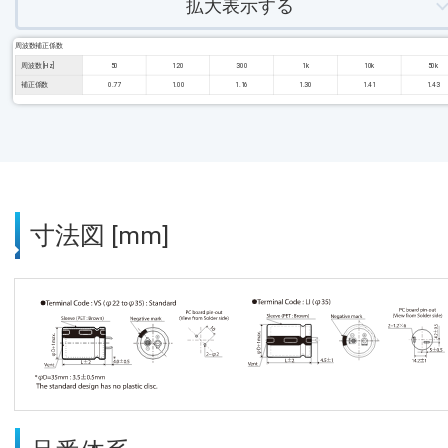
拡大表示する
周波数補正係数
周波数 [Hz]
50
120
300
1k
10k
50k
補正係数
0.77
1.00
1.16
1.30
1.41
1.43
寸法図 [mm]