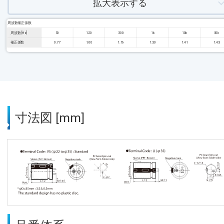
拡大表示する
周波数補正係数
周波数 [Hz]
50
120
300
1k
10k
50k
補正係数
0.77
1.00
1.16
1.30
1.41
1.43
寸法図 [mm]