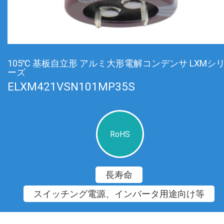
105℃ 基板自立形 アルミ大形電解コンデンサ LXMシ
ーズ
ELXM421VSN101MP35S
RoHS
長寿命
スイッチング電源、インバータ用途向け等