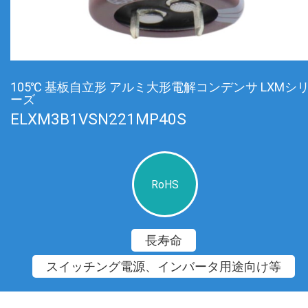
105℃ 基板自立形 アルミ大形電解コンデンサ LXMシ
ーズ
ELXM3B1VSN221MP40S
RoHS
長寿命
スイッチング電源、インバータ用途向け等