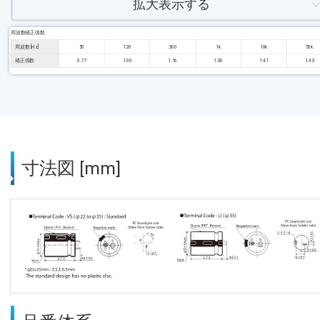
拡大表示する
周波数補正係数
周波数 [Hz]
50
120
300
1k
10k
50k
補正係数
0.77
1.00
1.16
1.30
1.41
1.43
寸法図 [mm]